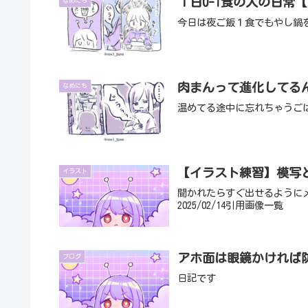
１日0-1食の人の日常【
なめにち
今日は夜ご飯１食でもやし鍋
肉まんって進化してるん
なめにち
温めてる途中に忘れちゃうご
【イラスト練習】模写
イラスト
聞かれたらすぐ出せるように
2025/02/14引用画像一覧
アホ面は眼鏡かければ
ブログ
日記です