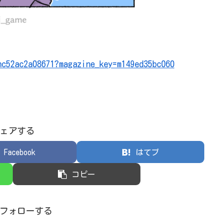
nc52ac2a08671?magazine_key=m149ed35bc060
ェアする
Facebook
はてブ
コピー
3をフォローする