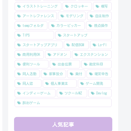
イラストトレーニング
クロッキー
模写
アートレファレンス
モデリング
自主制作
tempフォルダ
カラーピッカー
視点操作
TIPS
スタートアップ
スタートアップアプリ
配信BGM
Lo-FI
商用利用OK
アドオン
エクステンション
便利ツール
出金伝票
勘定科目
同人活動
家事按分
奥付
確定申告
同人誌
個人事業主
ゲーム開発
インディーゲーム
ツクールMZ
Devlog
脱出ゲーム
人気記事