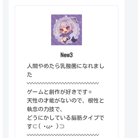
New3
人間やめたら乳酸菌になれまし
た
〰︎〰︎〰︎〰︎〰︎〰︎〰︎〰︎〰︎〰︎〰︎〰︎〰︎
ゲームと創作が好きです✧
天性の才能がないので、根性と
執念の力技で、
どうにかしている脳筋タイプで
す⊂( ･ω･ )⊃
〰︎〰︎〰︎〰︎〰︎〰︎〰︎〰︎〰︎〰︎〰︎〰︎〰︎