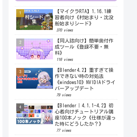
【マイクラRTA】1.16.1練
習者向け《村始まり・沈没
船始まりシード》
370 views
【同人誌向け】簡単奥付作
成ツール《登録不要・無
料》
116 views
【Blender4.2】重すぎて操
作できない時の対処法
《windows10》NVIDIAドライ
バーアップデート
79 views
【Blender｜4.1.1-4.2】初
心者向けチュートリアル講
座100本ノック《仕様が違っ
た時にどうしたか？》
77 views