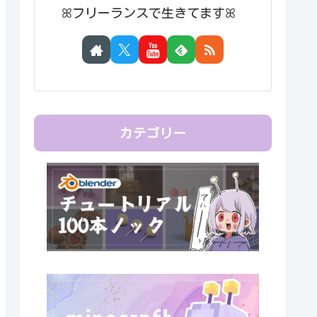
ꕤフリーランスで生きてますꕤ
カテゴリー