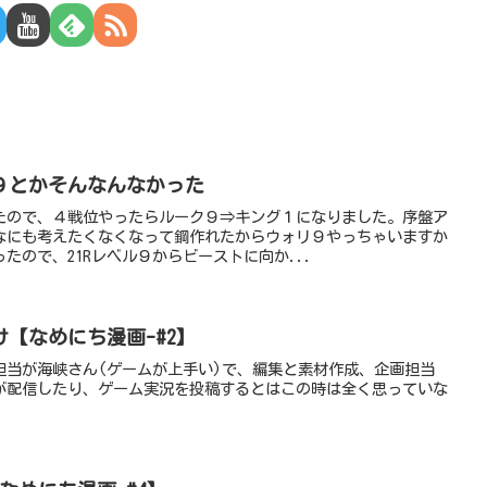
９とかそんなんなかった
たので、４戦位やったらルーク９⇒キング１になりました。序盤ア
なにも考えたくなくなって鋼作れたからウォリ９やっちゃいますか
たので、21Rレベル９からビーストに向か...
【なめにち漫画-#2】
担当が海峡さん(ゲームが上手い)で、編集と素材作成、企画担当
が配信したり、ゲーム実況を投稿するとはこの時は全く思っていな