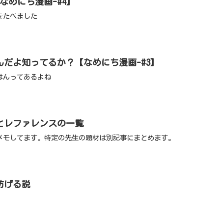
なめにち漫画-#4】
をたべました
だよ知ってるか？【なめにち漫画-#3】
はんってあるよね
とレファレンスの一覧
メモしてます。特定の先生の題材は別記事にまとめます。
防げる説