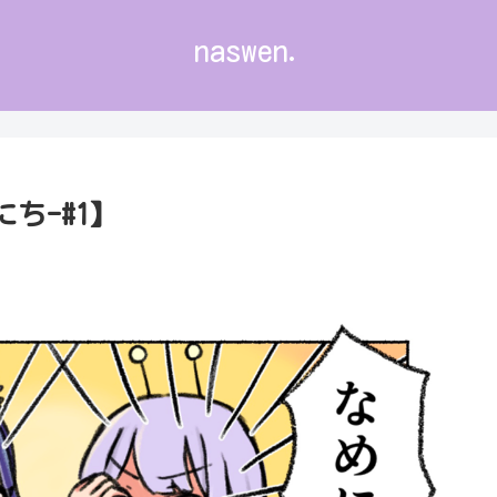
naswen.
ち-#1】