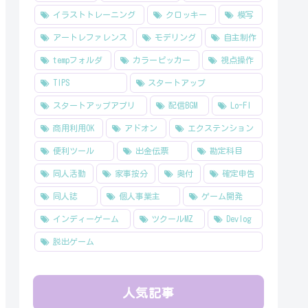
イラストトレーニング
クロッキー
模写
アートレファレンス
モデリング
自主制作
tempフォルダ
カラーピッカー
視点操作
TIPS
スタートアップ
スタートアップアプリ
配信BGM
Lo-FI
商用利用OK
アドオン
エクステンション
便利ツール
出金伝票
勘定科目
同人活動
家事按分
奥付
確定申告
同人誌
個人事業主
ゲーム開発
インディーゲーム
ツクールMZ
Devlog
脱出ゲーム
人気記事