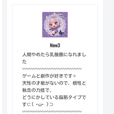
New3
人間やめたら乳酸菌になれまし
た
〰︎〰︎〰︎〰︎〰︎〰︎〰︎〰︎〰︎〰︎〰︎〰︎〰︎
ゲームと創作が好きです✧
天性の才能がないので、根性と
執念の力技で、
どうにかしている脳筋タイプで
す⊂( ･ω･ )⊃
〰︎〰︎〰︎〰︎〰︎〰︎〰︎〰︎〰︎〰︎〰︎〰︎〰︎