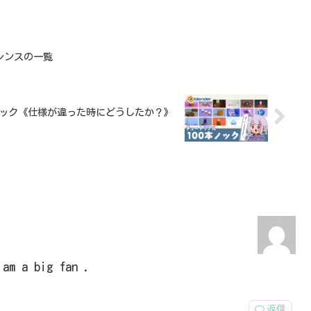
レンスの一覧
0本ノック《仕様が違った時にどうしたか？》
 am a big fan .
返信