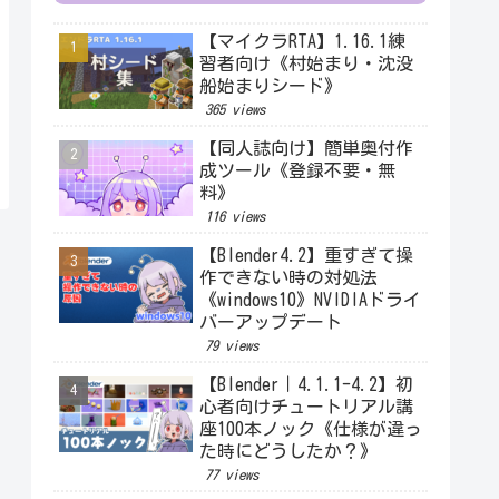
【マイクラRTA】1.16.1練
習者向け《村始まり・沈没
船始まりシード》
365 views
【同人誌向け】簡単奥付作
成ツール《登録不要・無
料》
116 views
【Blender4.2】重すぎて操
作できない時の対処法
《windows10》NVIDIAドライ
バーアップデート
79 views
【Blender｜4.1.1-4.2】初
心者向けチュートリアル講
座100本ノック《仕様が違っ
た時にどうしたか？》
77 views