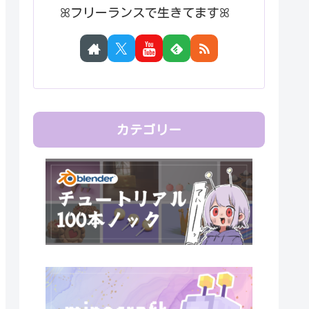
ꕤフリーランスで生きてますꕤ
カテゴリー