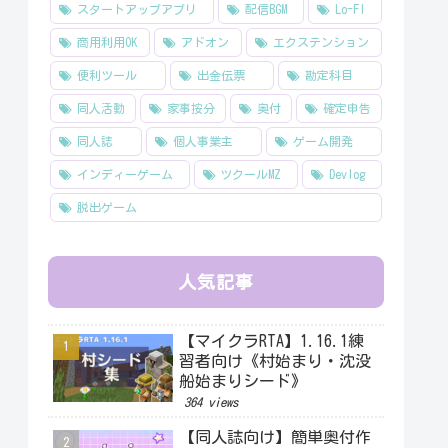
スタートアップアプリ
配信BGM
Lo-FI
商用利用OK
アドオン
エクステンション
便利ツール
出金伝票
勘定科目
同人活動
家事按分
奥付
確定申告
同人誌
個人事業主
ゲーム開発
インディーゲーム
ツクールMZ
Devlog
脱出ゲーム
人気記事
【マイクラRTA】1.16.1練
習者向け《村始まり・沈没
船始まりシード》
364 views
【同人誌向け】簡単奥付作