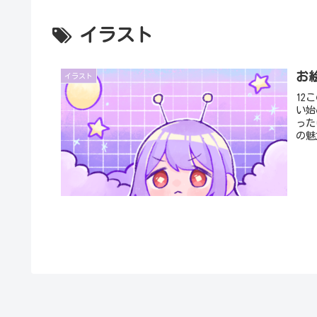
イラスト
お
イラスト
12
い始
った
の魅