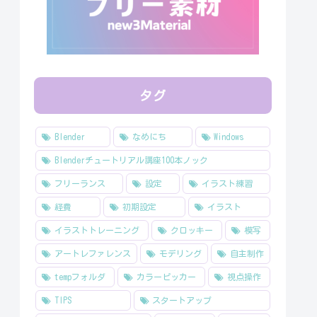
タグ
Blender
なめにち
Windows
Blenderチュートリアル講座100本ノック
フリーランス
設定
イラスト練習
経費
初期設定
イラスト
イラストトレーニング
クロッキー
模写
アートレファレンス
モデリング
自主制作
tempフォルダ
カラーピッカー
視点操作
TIPS
スタートアップ