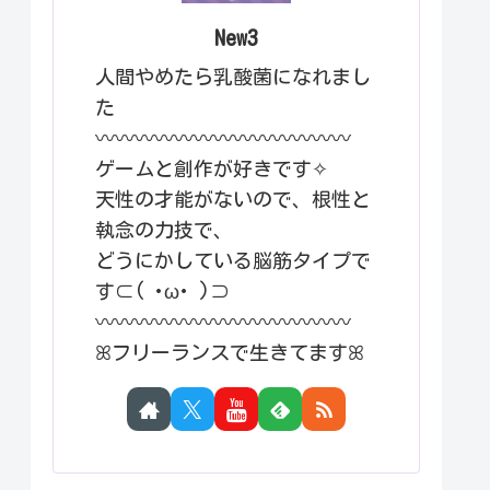
New3
人間やめたら乳酸菌になれまし
た
〰︎〰︎〰︎〰︎〰︎〰︎〰︎〰︎〰︎〰︎〰︎〰︎〰︎
ゲームと創作が好きです✧
天性の才能がないので、根性と
執念の力技で、
どうにかしている脳筋タイプで
す⊂( ･ω･ )⊃
〰︎〰︎〰︎〰︎〰︎〰︎〰︎〰︎〰︎〰︎〰︎〰︎〰︎
ꕤフリーランスで生きてますꕤ