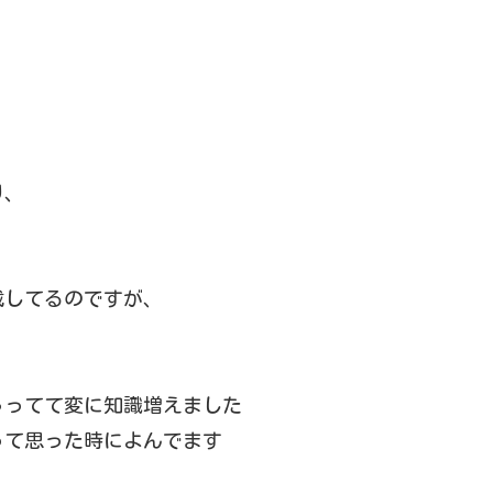
り、
載してるのですが、
ゃってて変に知識増えました
って思った時によんでます