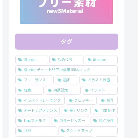
タグ
Blender
なめにち
Windows
Blenderチュートリアル講座100本ノック
フリーランス
設定
イラスト練習
経費
初期設定
イラスト
イラストトレーニング
クロッキー
模写
アートレファレンス
モデリング
自主制作
tempフォルダ
カラーピッカー
視点操作
TIPS
スタートアップ