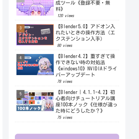
成ツール《登録不要・無
料》
120 views
【Blender5.0】アドオン入
れたいときの操作方法（エ
クステンション入手）
80 views
【Blender4.2】重すぎて操
作できない時の対処法
《windows10》NVIDIAドライ
バーアップデート
78 views
【Blender｜4.1.1-4.2】初
心者向けチュートリアル講
座100本ノック《仕様が違っ
た時にどうしたか？》
75 views