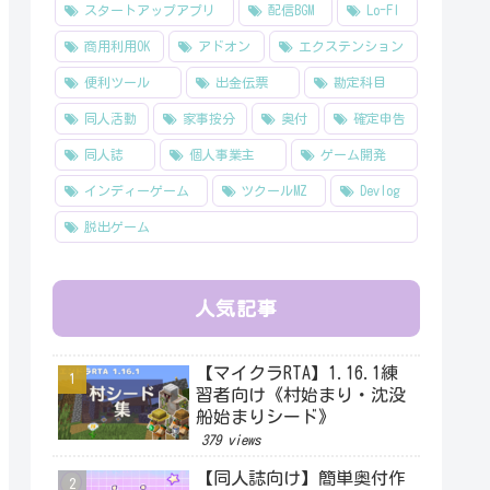
スタートアップアプリ
配信BGM
Lo-FI
商用利用OK
アドオン
エクステンション
便利ツール
出金伝票
勘定科目
同人活動
家事按分
奥付
確定申告
同人誌
個人事業主
ゲーム開発
インディーゲーム
ツクールMZ
Devlog
脱出ゲーム
人気記事
【マイクラRTA】1.16.1練
習者向け《村始まり・沈没
船始まりシード》
379 views
【同人誌向け】簡単奥付作