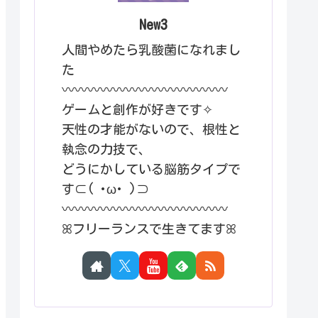
New3
人間やめたら乳酸菌になれまし
た
〰︎〰︎〰︎〰︎〰︎〰︎〰︎〰︎〰︎〰︎〰︎〰︎〰︎
ゲームと創作が好きです✧
天性の才能がないので、根性と
執念の力技で、
どうにかしている脳筋タイプで
す⊂( ･ω･ )⊃
〰︎〰︎〰︎〰︎〰︎〰︎〰︎〰︎〰︎〰︎〰︎〰︎〰︎
ꕤフリーランスで生きてますꕤ