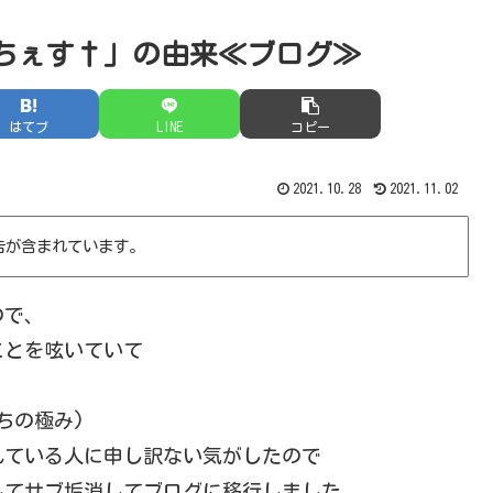
ちぇす†」の由来≪ブログ≫
はてブ
LINE
コピー
2021.10.28
2021.11.02
告が含まれています。
ので、
ことを呟いていて
ちの極み)
れている人に申し訳ない気がしたので
してサブ垢消してブログに移行しました