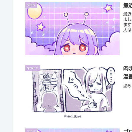
最
ブログ
最近
まし
ます
人は
肉
なめにち
漫画
温め
ブ
ブログ