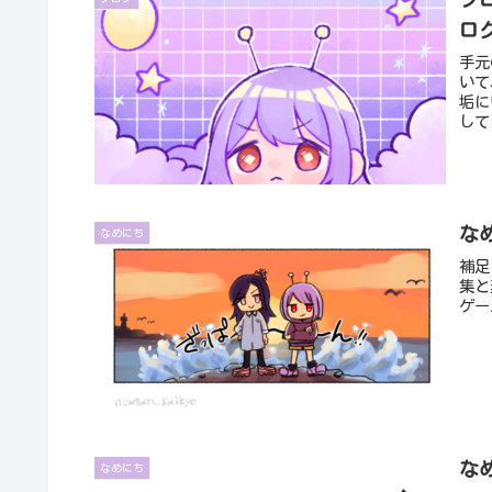
ロ
手元
いて
垢に
して
な
なめにち
補足
集と
ゲー
な
なめにち