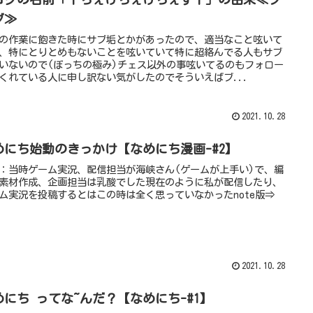
グ≫
の作業に飽きた時にサブ垢とかがあったので、適当なこと呟いて
、特にとりとめもないことを呟いていて特に超絡んでる人もサブ
いないので(ぼっちの極み)チェス以外の事呟いてるのもフォロー
くれている人に申し訳ない気がしたのでそういえばブ...
2021.10.28
めにち始動のきっかけ【なめにち漫画-#2】
：当時ゲーム実況、配信担当が海峡さん(ゲームが上手い)で、編
素材作成、企画担当は乳酸でした現在のように私が配信したり、
ム実況を投稿するとはこの時は全く思っていなかったnote版⇒
2021.10.28
めにち ってな~んだ？【なめにち-#1】