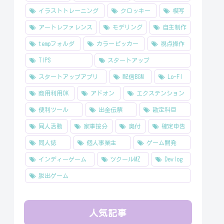
イラストトレーニング
クロッキー
模写
アートレファレンス
モデリング
自主制作
tempフォルダ
カラーピッカー
視点操作
TIPS
スタートアップ
スタートアップアプリ
配信BGM
Lo-FI
商用利用OK
アドオン
エクステンション
便利ツール
出金伝票
勘定科目
同人活動
家事按分
奥付
確定申告
同人誌
個人事業主
ゲーム開発
インディーゲーム
ツクールMZ
Devlog
脱出ゲーム
人気記事