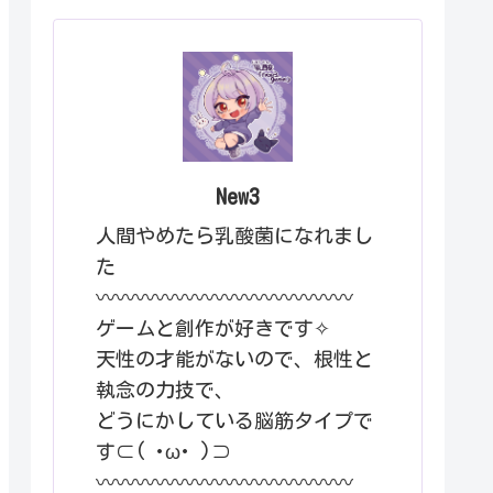
New3
人間やめたら乳酸菌になれまし
た
〰︎〰︎〰︎〰︎〰︎〰︎〰︎〰︎〰︎〰︎〰︎〰︎〰︎
ゲームと創作が好きです✧
天性の才能がないので、根性と
執念の力技で、
どうにかしている脳筋タイプで
す⊂( ･ω･ )⊃
〰︎〰︎〰︎〰︎〰︎〰︎〰︎〰︎〰︎〰︎〰︎〰︎〰︎