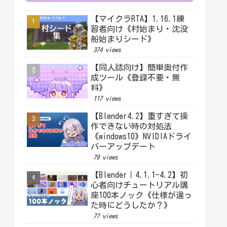
【マイクラRTA】1.16.1練
習者向け《村始まり・沈没
船始まりシード》
374 views
【同人誌向け】簡単奥付作
成ツール《登録不要・無
料》
117 views
【Blender4.2】重すぎて操
作できない時の対処法
《windows10》NVIDIAドライ
バーアップデート
79 views
【Blender｜4.1.1-4.2】初
心者向けチュートリアル講
座100本ノック《仕様が違っ
た時にどうしたか？》
77 views