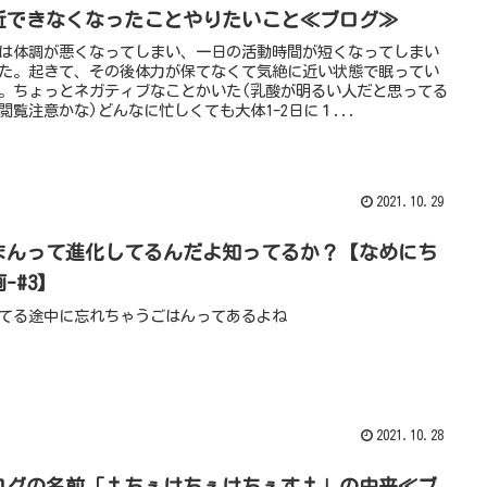
近できなくなったことやりたいこと≪ブログ≫
は体調が悪くなってしまい、一日の活動時間が短くなってしまい
た。起きて、その後体力が保てなくて気絶に近い状態で眠ってい
。ちょっとネガティブなことかいた(乳酸が明るい人だと思ってる
閲覧注意かな)どんなに忙しくても大体1-2日に１...
2021.10.29
まんって進化してるんだよ知ってるか？【なめにち
-#3】
てる途中に忘れちゃうごはんってあるよね
2021.10.28
ログの名前「†ちぇけちぇけちぇす†」の由来≪ブ