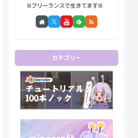
ꕤフリーランスで生きてますꕤ
カテゴリー